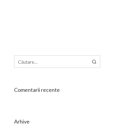
Caută
după:
Comentarii recente
Arhive