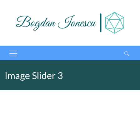
Caută
după:
Image Slider 3